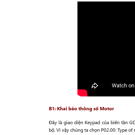
B1: Khai báo thông số Motor
Đây là giao diện Keypad của biến tần G
bộ. Vì vậy chúng ta chọn P02.00: Type of