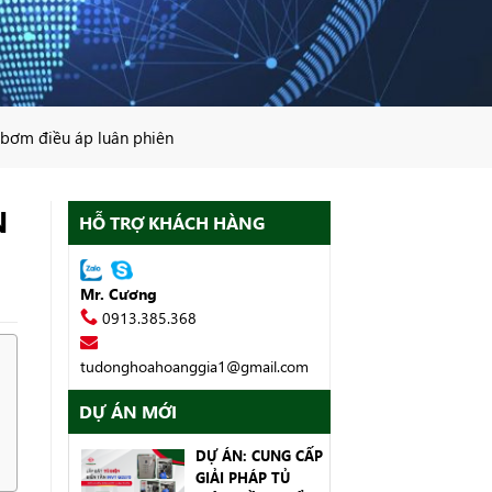
 bơm điều áp luân phiên
N
HỖ TRỢ KHÁCH HÀNG
Mr. Cương
0913.385.368
tudonghoahoanggia1@gmail.com
DỰ ÁN MỚI
DỰ ÁN: CUNG CẤP
GIẢI PHÁP TỦ