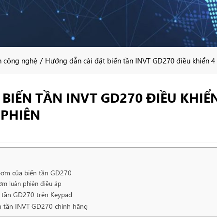
/
n công nghệ
Hướng dẫn cài đặt biến tần INVT GD270 điều khiển 4
BIẾN TẦN INVT GD270 ĐIỀU KHIỂ
 PHIÊN
 bơm của biến tần GD270
ơm luân phiên điều áp
n tần GD270 trên Keypad
n tần INVT GD270 chính hãng