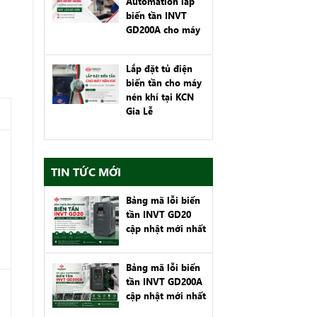
Automation lắp
biến tần INVT
GD200A cho máy
làm đá viên tại
Kiến Thụy, Hải
Lắp đặt tủ điện
Phòng
biến tần cho máy
nén khí tại KCN
Gia Lễ
TIN TỨC MỚI
Bảng mã lỗi biến
tần INVT GD20
cập nhật mới nhất
Bảng mã lỗi biến
tần INVT GD200A
cập nhật mới nhất