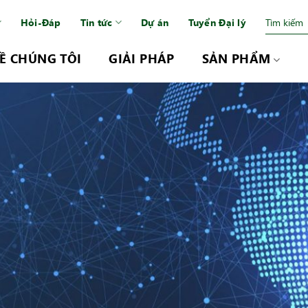
Hỏi-Đáp
Tin tức
Dự án
Tuyển Đại lý
Ề CHÚNG TÔI
GIẢI PHÁP
SẢN PHẨM