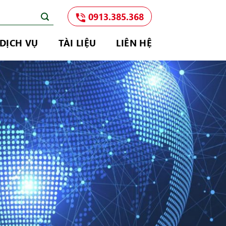
0913.385.368
DỊCH VỤ
TÀI LIỆU
LIÊN HỆ