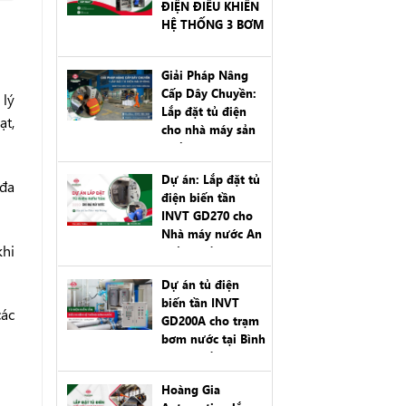
ĐIỆN ĐIỀU KHIỂN
HỆ THỐNG 3 BƠM
22KW TẠI KCN
CẨM VĂN, HẢI
Giải Pháp Nâng
PHÒNG
Cấp Dây Chuyền:
 lý
Lắp đặt tủ điện
ạt,
cho nhà máy sản
xuất cám Con Cò
tại Hải Phòng
Dự án: Lắp đặt tủ
 đa
điện biến tần
INVT GD270 cho
Nhà máy nước An
khi
Tiến – Hải Phòng
Dự án tủ điện
biến tần INVT
các
GD200A cho trạm
bơm nước tại Bình
Liêu, Quảng Ninh
Hoàng Gia