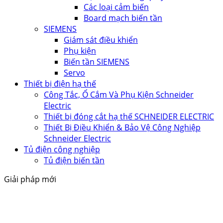
Các loại cảm biến
Board mạch biến tần
SIEMENS
Giám sát điều khiển
Phụ kiện
Biến tần SIEMENS
Servo
Thiết bị điện hạ thế
Công Tắc, Ổ Cắm Và Phụ Kiện Schneider
Electric
Thiết bị đóng cắt hạ thế SCHNEIDER ELECTRIC
Thiết Bị Điều Khiển & Bảo Vệ Công Nghiệp
Schneider Electric
Tủ điện công nghiệp
Tủ điện biến tần
Giải pháp mới