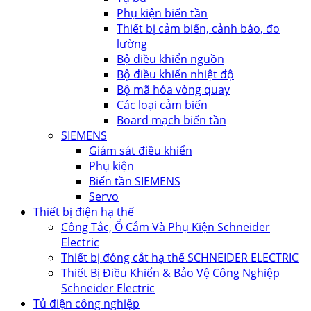
Phụ kiện biến tần
Thiết bị cảm biến, cảnh báo, đo
lường
Bộ điều khiển nguồn
Bộ điều khiển nhiệt độ
Bộ mã hóa vòng quay
Các loại cảm biến
Board mạch biến tần
SIEMENS
Giám sát điều khiển
Phụ kiện
Biến tần SIEMENS
Servo
Thiết bị điện hạ thế
Công Tắc, Ổ Cắm Và Phụ Kiện Schneider
Electric
Thiết bị đóng cắt hạ thế SCHNEIDER ELECTRIC
Thiết Bị Điều Khiển & Bảo Vệ Công Nghiệp
Schneider Electric
Tủ điện công nghiệp