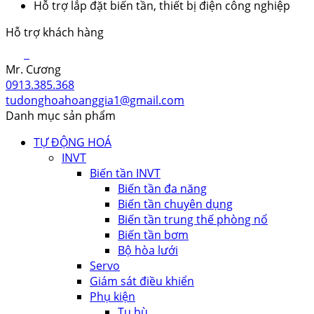
Hỗ trợ lắp đặt biến tần, thiết bị điện công nghiệp
Hỗ trợ khách hàng
Mr. Cương
0913.385.368
tudonghoahoanggia1@gmail.com
Danh mục sản phẩm
TỰ ĐỘNG HOÁ
INVT
Biến tần INVT
Biến tần đa năng
Biến tần chuyên dụng
Biến tần trung thế phòng nổ
Biến tần bơm
Bộ hòa lưới
Servo
Giám sát điều khiển
Phụ kiện
Tụ bù