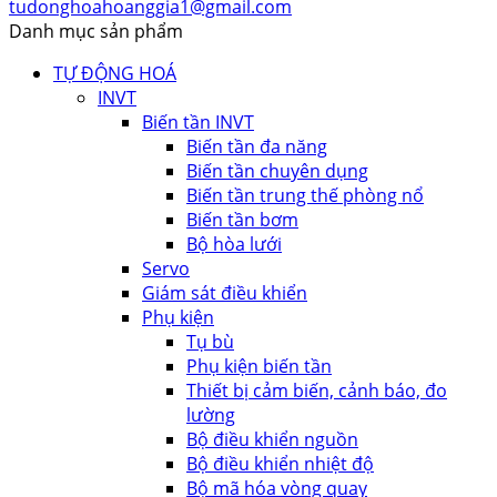
tudonghoahoanggia1@gmail.com
Danh mục sản phẩm
TỰ ĐỘNG HOÁ
INVT
Biến tần INVT
Biến tần đa năng
Biến tần chuyên dụng
Biến tần trung thế phòng nổ
Biến tần bơm
Bộ hòa lưới
Servo
Giám sát điều khiển
Phụ kiện
Tụ bù
Phụ kiện biến tần
Thiết bị cảm biến, cảnh báo, đo
lường
Bộ điều khiển nguồn
Bộ điều khiển nhiệt độ
Bộ mã hóa vòng quay