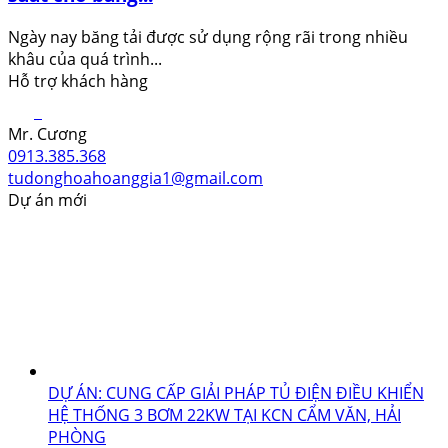
Ngày nay băng tải được sử dụng rộng rãi trong nhiều
khâu của quá trình...
Hỗ trợ khách hàng
Mr. Cương
0913.385.368
tudonghoahoanggia1@gmail.com
Dự án mới
DỰ ÁN: CUNG CẤP GIẢI PHÁP TỦ ĐIỆN ĐIỀU KHIỂN
HỆ THỐNG 3 BƠM 22KW TẠI KCN CẨM VĂN, HẢI
PHÒNG