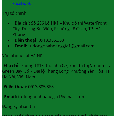
Facebook
Trụ sở chính
Địa chỉ:
Số 286 Lô HK1 – Khu đô thị WaterFront
City, Đường Bùi Viện, Phường Lê Chân, TP. Hải
Phòng
Điện thoại:
0913.385.368
Email:
tudonghoahoanggia1@gmail.com
Văn phòng tại Hà Nội:
Địa chỉ:
Phòng 1815, tòa nhà G3, khu đô thị Vinhomes
Green Bay, Số 7 Đại lộ Thăng Long, Phường Yên Hòa, TP
Hà Nội, Việt Nam
Điện thoại:
0913.385.368
Email:
tudonghoahoanggia1@gmail.com
Đăng ký nhận tin