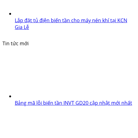
Lắp đặt tủ điện biến tần cho máy nén khí tại KCN
Gia Lễ
Tin tức mới
Bảng mã lỗi biến tần INVT GD20 cập nhật mới nhất