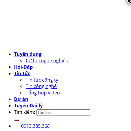
Tuyển dụng
Cơ hội nghề nghiệp
Hỏi-Đáp
Tin tức
Tin tức công ty
Tin công nghệ
Tổng hợp video
Dự án
Tuyển Đại lý
Tìm kiếm:
0913.385.368