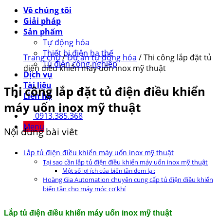
Về chúng tôi
Giải pháp
Sản phẩm
Tự động hóa
Thiết bị điện hạ thế
Trang chủ
/
Dự án tự động hóa
/
Thi công lắp đặt tủ
Tủ điện công nghiệp
điện điều khiển máy uốn inox mỹ thuật
Dịch vụ
Tài liệu
Thi công lắp đặt tủ điện điều khiển
Liên hệ
máy uốn inox mỹ thuật
0913.385.368
Menu
Nội dung bài viêt
Lắp tủ điện điều khiển máy uốn inox mỹ thuật
Tại sao cần lắp tủ điện điều khiển máy uốn inox mỹ thuật
Một số lợi ích của biến tần đem lại:
Hoàng Gia Automation chuyên cung cấp tủ điện điều khiển
biến tần cho máy móc cơ khí
Lắp tủ điện điều khiển máy uốn inox mỹ thuật