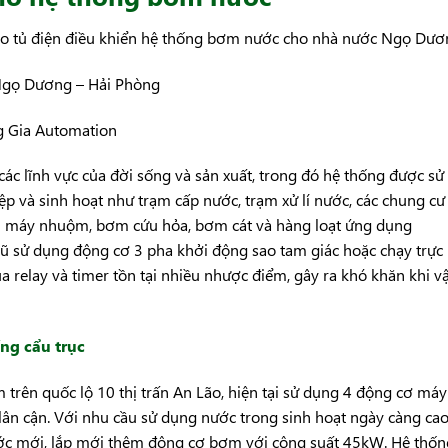
o tủ điện điều khiển hệ thống bơm nước cho nhà nước Ngọ Dươ
gọ Dương – Hải Phòng
g Gia Automation
c lĩnh vực của đời sống và sản xuất, trong đó hệ thống được sử
p và sinh hoạt như trạm cấp nước, trạm xử lí nước, các chung cư
ơm máy nhuộm, bơm cứu hỏa, bơm cát và hàng loạt ứng dụng
ũ sử dụng động cơ 3 pha khởi động sao tam giác hoặc chạy trực
a relay và timer tồn tại nhiều nhược điểm, gây ra khó khăn khi v
ống cẩu trục
rên quốc lộ 10 thị trấn An Lão, hiện tại sử dụng 4 động cơ máy
lân cận. Với nhu cầu sử dụng nước trong sinh hoạt ngày càng cao
ớc mới, lắp mới thêm động cơ bơm với công suất 45kW. Hệ thốn