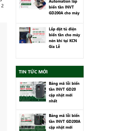
Automation lắp
 2
biến tần INVT
GD200A cho máy
làm đá viên tại
Kiến Thụy, Hải
Lắp đặt tủ điện
Phòng
biến tần cho máy
nén khí tại KCN
Gia Lễ
TIN TỨC MỚI
Bảng mã lỗi biến
tần INVT GD20
cập nhật mới
nhất
Bảng mã lỗi biến
tần INVT GD200A
cập nhật mới