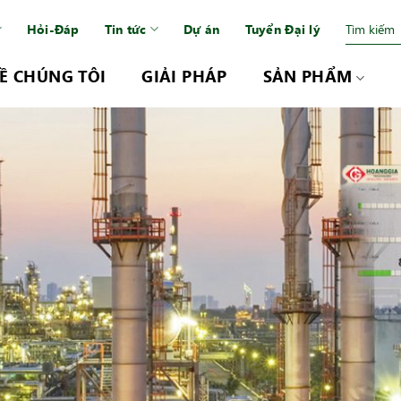
Hỏi-Đáp
Tin tức
Dự án
Tuyển Đại lý
Ề CHÚNG TÔI
GIẢI PHÁP
SẢN PHẨM