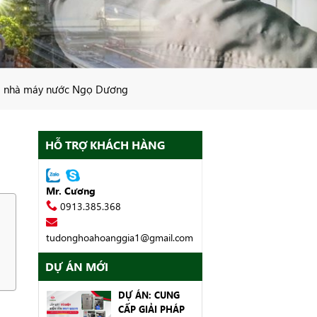
tại nhà máy nước Ngọ Dương
HỖ TRỢ KHÁCH HÀNG
Mr. Cương
0913.385.368
tudonghoahoanggia1@gmail.com
DỰ ÁN MỚI
DỰ ÁN: CUNG
CẤP GIẢI PHÁP