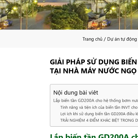
/
Trang chủ
Dự án tự động
GIẢI PHÁP SỬ DỤNG BIẾ
TẠI NHÀ MÁY NƯỚC NG
Nội dung bài viêt
Lắp biến tần GD200A cho hệ thống bơm nư
Tính năng và tiện ích của biến tần INVT c
Lợi ích khi sử dụng biến tần GD200A điều
TRẢI NGHIỆM 4 ĐIỂM KHÁC BIỆT TRONG 
Lắp biến tần GD200A c