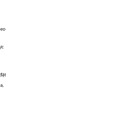
heo
ực
đặt
a,