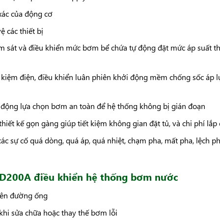
 xác của động cơ
ệ các thiết bị
 sát và điều khiển mức bơm bể chứa tự động đặt mức áp suất t
t kiệm điện, điều khiển luân phiên khởi động mềm chống sốc áp l
ự động lựa chọn bơm an toàn để hệ thống không bị gián đoạn
iết kế gọn gàng giúp tiết kiệm không gian đặt tủ, và chi phí lắp 
các sự cố quá dòng, quá áp, quá nhiệt, chạm pha, mất pha, lệch ph
 GD200A
điều khiển hệ thống bơm nước
trên đường ống
khi sửa chữa hoặc thay thế bơm lỗi