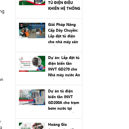
TỦ ĐIỆN ĐIỀU
KHIỂN HỆ THỐNG
ng
3 BƠM 22KW TẠI
KCN CẨM VĂN,
Giải Pháp Nâng
HẢI PHÒNG
Cấp Dây Chuyền:
Lắp đặt tủ điện
cho nhà máy sản
xuất cám Con Cò
tại Hải Phòng
Dự án: Lắp đặt tủ
điện biến tần
INVT GD270 cho
Nhà máy nước An
ận
Tiến – Hải Phòng
Dự án tủ điện
biến tần INVT
GD200A cho trạm
bơm nước tại
Bình Liêu, Quảng
,
Ninh
Hoàng Gia
g