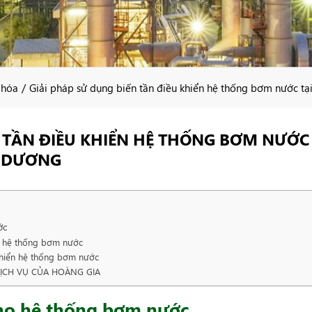
/
 hóa
Giải pháp sử dụng biến tần điều khiển hệ thống bơm nước 
N TẦN ĐIỀU KHIỂN HỆ THỐNG BƠM NƯỚC
Ọ DƯƠNG
ớc
ho hệ thống bơm nước
 khiển hệ thống bơm nước
DỊCH VỤ CỦA HOÀNG GIA
ho hệ thống bơm nước