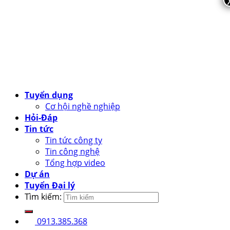
Tuyển dụng
Cơ hội nghề nghiệp
Hỏi-Đáp
Tin tức
Tin tức công ty
Tin công nghệ
Tổng hợp video
Dự án
Tuyển Đại lý
Tìm kiếm:
0913.385.368