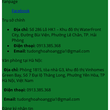
Fanpage
Facebook
Trụ sở chính
Địa chỉ:
Số 286 Lô HK1 – Khu đô thị WaterFront
City, Đường Bùi Viện, Phường Lê Chân, TP. Hải
Phòng
Điện thoại:
0913.385.368
Email:
tudonghoahoanggia1@gmail.com
Văn phòng tại Hà Nội:
Địa chỉ:
Phòng 1815, tòa nhà G3, khu đô thị Vinhomes
Green Bay, Số 7 Đại lộ Thăng Long, Phường Yên Hòa, TP
Hà Nội, Việt Nam
Điện thoại:
0913.385.368
Email:
tudonghoahoanggia1@gmail.com
Đăng ký nhận tin