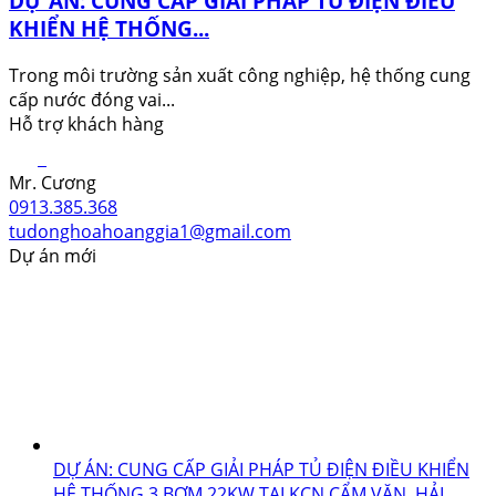
DỰ ÁN: CUNG CẤP GIẢI PHÁP TỦ ĐIỆN ĐIỀU
KHIỂN HỆ THỐNG...
Trong môi trường sản xuất công nghiệp, hệ thống cung
cấp nước đóng vai...
Hỗ trợ khách hàng
Mr. Cương
0913.385.368
tudonghoahoanggia1@gmail.com
Dự án mới
DỰ ÁN: CUNG CẤP GIẢI PHÁP TỦ ĐIỆN ĐIỀU KHIỂN
HỆ THỐNG 3 BƠM 22KW TẠI KCN CẨM VĂN, HẢI