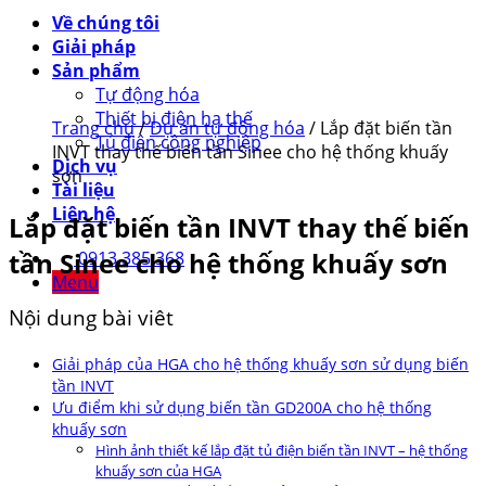
Về chúng tôi
Giải pháp
Sản phẩm
Tự động hóa
Thiết bị điện hạ thế
Trang chủ
/
Dự án tự động hóa
/
Lắp đặt biến tần
Tủ điện công nghiệp
INVT thay thế biến tần Sinee cho hệ thống khuấy
Dịch vụ
sơn
Tài liệu
Liên hệ
Lắp đặt biến tần INVT thay thế biến
tần Sinee cho hệ thống khuấy sơn
0913.385.368
Menu
Nội dung bài viêt
Giải pháp của HGA cho hệ thống khuấy sơn sử dụng biến
tần INVT
Ưu điểm khi sử dụng biến tần GD200A cho hệ thống
khuấy sơn
Hình ảnh thiết kế lắp đặt tủ điện biến tần INVT – hệ thống
khuấy sơn của HGA