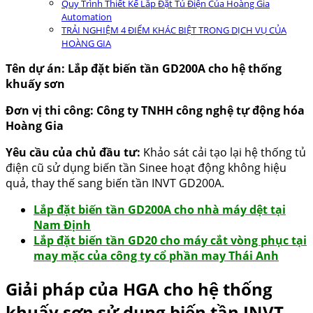
Quy Trình Thiết Kế Lắp Đặt Tủ Điện Của Hoàng Gia
Automation
TRẢI NGHIỆM 4 ĐIỂM KHÁC BIỆT TRONG DỊCH VỤ CỦA
HOÀNG GIA
Tên dự án: Lắp đặt biến tần GD200A cho hệ thống
khuấy sơn
Đơn vị thi công:
Công ty TNHH công nghệ tự động hóa
Hoàng Gia
Yêu cầu của chủ đầu tư:
Khảo sát cải tạo lại hệ thống tủ
điện cũ sử dụng biến tần Sinee hoạt động không hiệu
quả, thay thế sang biến tần INVT GD200A.
Lắp đặt biến tần GD200A cho nhà máy dệt tại
Nam Định
Lắp đặt biến tần GD20 cho máy cắt vòng phục tại
may mặc của công ty cổ phần may Thái Anh
Giải pháp của HGA cho hệ thống
khuấy sơn sử dụng biến tần INVT