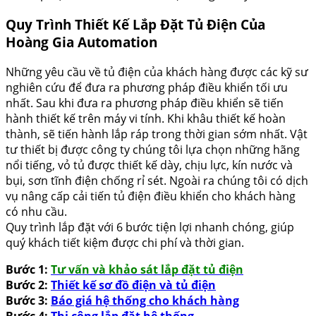
Quy Trình Thiết Kế Lắp Đặt Tủ Điện Của
Hoàng Gia Automation
Những yêu cầu về tủ điện của khách hàng được các kỹ sư
nghiên cứu để đưa ra phương pháp điều khiển tối ưu
nhất. Sau khi đưa ra phương pháp điều khiển sẽ tiến
hành thiết kế trên máy vi tính. Khi khâu thiết kế hoàn
thành, sẽ tiến hành lắp ráp trong thời gian sớm nhất. Vật
tư thiết bị được công ty chúng tôi lựa chọn những hãng
nổi tiếng, vỏ tủ được thiết kế dày, chịu lực, kín nước và
bụi, sơn tĩnh điện chống rỉ sét. Ngoài ra chúng tôi có dịch
vụ nâng cấp cải tiến tủ điện điều khiển cho khách hàng
có nhu cầu.
Quy trình lắp đặt với 6 bước tiện lợi nhanh chóng, giúp
quý khách tiết kiệm được chi phí và thời gian.
Bước 1:
Tư vấn và khảo sát lắp đặt tủ điện
Bước 2:
Thiết kế sơ đồ điện và tủ điện
Bước 3:
Báo giá hệ thống cho khách hàng
Bước 4:
Thi công lắp đặt hệ thống