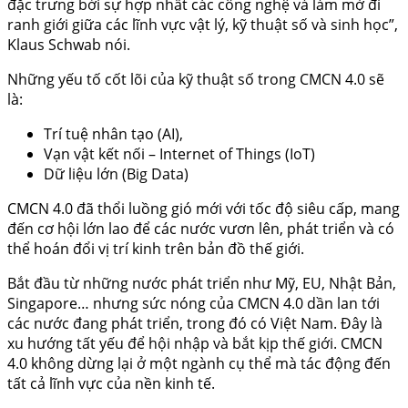
đặc trưng bởi sự hợp nhất các công nghệ và làm mờ đi
ranh giới giữa các lĩnh vực vật lý, kỹ thuật số và sinh học”,
Klaus Schwab nói.
Những yếu tố cốt lõi của kỹ thuật số trong CMCN 4.0 sẽ
là:
Trí tuệ nhân tạo (AI),
Vạn vật kết nối – Internet of Things (IoT)
Dữ liệu lớn (Big Data)
CMCN 4.0 đã thổi luồng gió mới với tốc độ siêu cấp, mang
đến cơ hội lớn lao để các nước vươn lên, phát triển và có
thể hoán đổi vị trí kinh trên bản đồ thế giới.
Bắt đầu từ những nước phát triển như Mỹ, EU, Nhật Bản,
Singapore… nhưng sức nóng của CMCN 4.0 dần lan tới
các nước đang phát triển, trong đó có Việt Nam. Đây là
xu hướng tất yếu để hội nhập và bắt kịp thế giới. CMCN
4.0 không dừng lại ở một ngành cụ thể mà tác động đến
tất cả lĩnh vực của nền kinh tế.