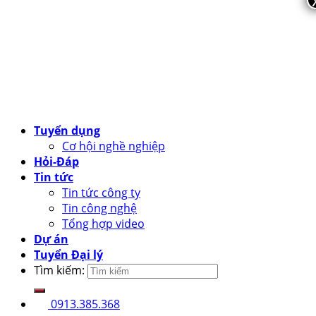
Tuyển dụng
Cơ hội nghề nghiệp
Hỏi-Đáp
Tin tức
Tin tức công ty
Tin công nghệ
Tổng hợp video
Dự án
Tuyển Đại lý
Tìm kiếm:
0913.385.368