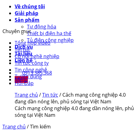
Về chúng tôi
Giải pháp
Sản phẩm
Tự động hóa
Chuyên mục
Thiết bị điện hạ thế
Tủ điện công nghiệp
Tổng hợp video
Dịch vụ
Tin tức
Tài liệu
Cơ hội nghề nghiệp
Liên hệ
Tin tức công ty
Tin công nghệ
0913.385.368
Tuyển dụng
Menu
Hỏi-Đáp
Trang chủ
/
Tin tức
/
Cách mạng công nghiệp 4.0
đang dần nóng lên, phủ sóng tại Việt Nam
Cách mạng công nghiệp 4.0 đang dần nóng lên, phủ
sóng tại Việt Nam
Trang chủ
/ Tìm kiếm