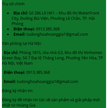
Trụ sở chính
Địa chỉ:
Số 286 Lô HK1 – Khu đô thị WaterFront
City, Đường Bùi Viện, Phường Lê Chân, TP. Hải
Phòng
Điện thoại:
0913.385.368
Email:
tudonghoahoanggia1@gmail.com
Văn phòng tại Hà Nội:
Địa chỉ:
Phòng 1815, tòa nhà G3, khu đô thị Vinhomes
Green Bay, Số 7 Đại lộ Thăng Long, Phường Yên Hòa, TP
Hà Nội, Việt Nam
Điện thoại:
0913.385.368
Email:
tudonghoahoanggia1@gmail.com
Đăng ký nhận tin
Đăng ký để nhận tin tức về sản phẩm và giải pháp mới
nhất từ Hoàng Gia