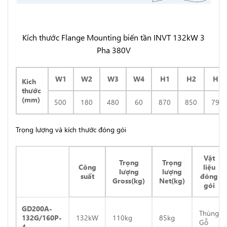
Kích thước Flange Mounting biến tần INVT 132kW 3
Pha 380V
W1
W2
W3
W4
H1
H2
H3
Kích
thước
(mm)
500
180
480
60
870
850
796
Trọng lượng và kích thước đóng gói
Vật
Trọng
Trọng
Công
liệu
lượng
lượng
suất
đóng
Gross(kg)
Net(kg)
gói
GD200A-
Thùng
132G/160P-
132kW
110kg
85kg
Gỗ
4