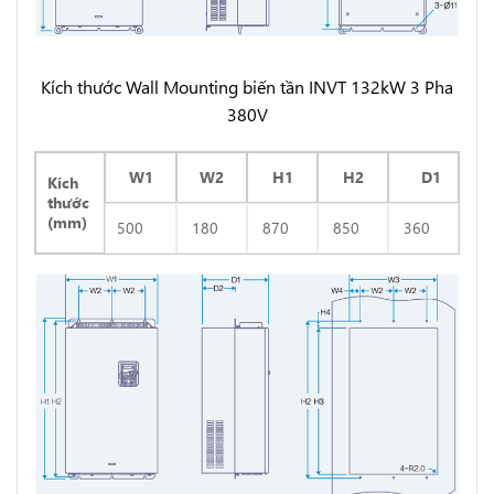
Kích thước Wall Mounting biến tần INVT 132kW 3 Pha
380V
W1
W2
H1
H2
D1
Kích
thước
(mm)
500
180
870
850
360