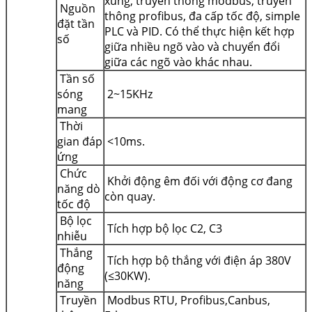
xung, truyền thông modbus, truyền
Nguồn
thông profibus, đa cấp tốc độ, simple
đặt tần
PLC và PID. Có thể thực hiện kết hợp
số
giữa nhiều ngõ vào và chuyển đổi
giữa các ngõ vào khác nhau.
Tần số
sóng
2~15KHz
mang
Thời
gian đáp
<10ms.
ứng
Chức
Khởi động êm đối với động cơ đang
năng dò
còn quay.
tốc độ
Bộ lọc
Tích hợp bộ lọc C2, C3
nhiễu
Thắng
Tích hợp bộ thắng với điện áp 380V
động
(≤30KW).
năng
Truyền
Modbus RTU, Profibus,Canbus,