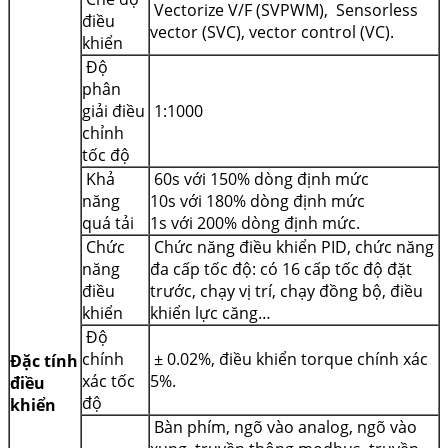
Vectorize V/F (SVPWM), Sensorless
điều
vector (SVC), vector control (VC).
khiển
Độ
phân
giải điều
1:1000
chỉnh
tốc độ
Khả
60s với 150% dòng định mức
năng
10s với 180% dòng định mức
quá tải
1s với 200% dòng định mức.
Chức
Chức năng điều khiển PID, chức năng
năng
đa cấp tốc độ: có 16 cấp tốc độ đặt
điều
trước, chạy vị trí, chạy đồng bộ, điều
khiển
khiển lực căng…
Độ
chính
± 0.02%, điều khiển torque chính xác
Đặc tính
xác tốc
5%.
điều
độ
khiển
Bàn phím, ngõ vào analog, ngõ vào