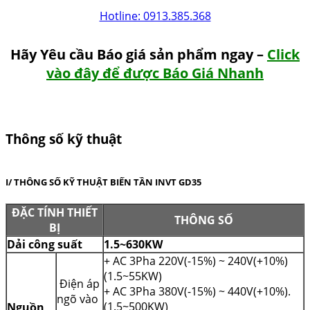
Hotline: 0913.385.368
Hãy Yêu cầu Báo giá sản phẩm ngay –
Click
vào đây để được Báo Giá Nhanh
Thông số kỹ thuật
I/ THÔNG SỐ KỸ THUẬT BIẾN TẦN INVT GD35
ĐẶC TÍNH THIẾT
THÔNG SỐ
BỊ
Dải công suất
1.5~630KW
+ AC 3Pha 220V(-15%) ~ 240V(+10%)
(1.5~55KW)
Điện áp
+ AC 3Pha 380V(-15%) ~ 440V(+10%).
ngõ vào
(1.5~500KW)
Nguồn