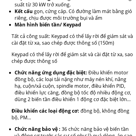
suất từ 30 kW trở xuống.
Kết cấu
gọn, cứng cáp. Có đường làm mát bằng gió
riêng, chịu được môi trường bụi và ẩm
Màn hình biến tần/ Keypad
Tất cả công suất: Keypad có thể lấy rời để giám sát và
cài đặt từ xa, sao chép được thông số (150m)
Keypad có thể lấy rời để giám sát và cài đặt từ xa, sao
chép được thông số
Chức năng ứng dụng đặc biệt:
Điều khiển motor
đồng bộ, các loại tải nặng như máy nén khí, nâng
hạ, cuộn/xả cuộn, spindle motor, điều khiển PID,
điều khiển lực căng, đồng bộ tốc độ nhiều động cơ,
dùng 2 biến tần điều khiển 1 động cơ đặc biệt lớn…
Điều khiển các loại động cơ:
đồng bộ, không đồng
bộ, PM…
Chức năng bảo vệ :
36 chức năng bảo vệ biến tần
và động cơ trước các sự cố như là quá dòng, áp cao,