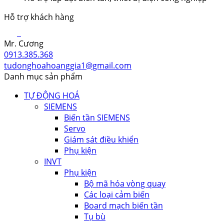
Hỗ trợ khách hàng
Mr. Cương
0913.385.368
tudonghoahoanggia1@gmail.com
Danh mục sản phẩm
TỰ ĐỘNG HOÁ
SIEMENS
Biến tần SIEMENS
Servo
Giám sát điều khiển
Phụ kiện
INVT
Phụ kiện
Bộ mã hóa vòng quay
Các loại cảm biến
Board mạch biến tần
Tụ bù