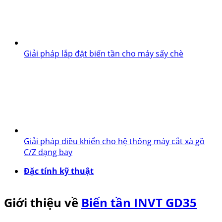
Giải pháp lắp đặt biến tần cho máy sấy chè
Giải pháp điều khiển cho hệ thống máy cắt xà gồ
C/Z dạng bay
Đặc tính kỹ thuật
Giới thiệu về
Biến tần INVT GD35