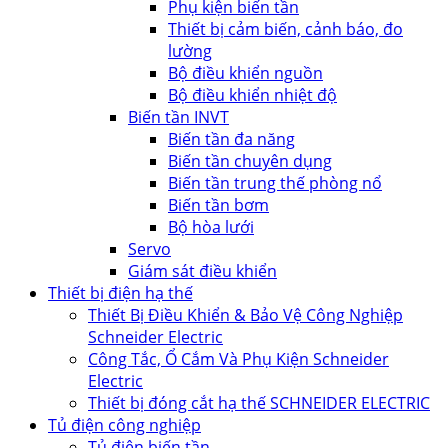
Phụ kiện biến tần
Thiết bị cảm biến, cảnh báo, đo
lường
Bộ điều khiển nguồn
Bộ điều khiển nhiệt độ
Biến tần INVT
Biến tần đa năng
Biến tần chuyên dụng
Biến tần trung thế phòng nổ
Biến tần bơm
Bộ hòa lưới
Servo
Giám sát điều khiển
Thiết bị điện hạ thế
Thiết Bị Điều Khiển & Bảo Vệ Công Nghiệp
Schneider Electric
Công Tắc, Ổ Cắm Và Phụ Kiện Schneider
Electric
Thiết bị đóng cắt hạ thế SCHNEIDER ELECTRIC
Tủ điện công nghiệp
Tủ điện biến tần