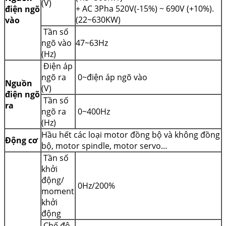
(V)
+ AC 3Pha 520V(-15%) ~ 690V (+10%).
điện ngõ
(22~630KW)
vào
Tần số
ngõ vào
47~63Hz
(Hz)
Điện áp
ngõ ra
0~điện áp ngõ vào
Nguồn
(V)
điện ngõ
Tần số
ra
ngõ ra
0~400Hz
(Hz)
Hầu hết các loại motor đồng bộ và không đồng
Động cơ
bộ, motor spindle, motor servo…
Tần số
khởi
động/
0Hz/200%
moment
khởi
động
Chế độ