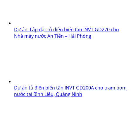
Dự án: Lắp đặt tủ điện biến tần INVT GD270 cho
Nhà máy nước An Tiến – Hải Phòng
Dự án tủ điện biến tần INVT GD200A cho trạm bơm
nước tại Bình Liêu, Quảng Ninh