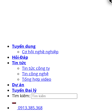
Tuyển dụng
Cơ hội nghề nghiệp
Hỏi-Đáp
Tin tức
Tin tức công ty
Tin công nghệ
Tổng hợp video
Dự án
Tuyển Đại lý
Tìm kiếm:
0913.385.368