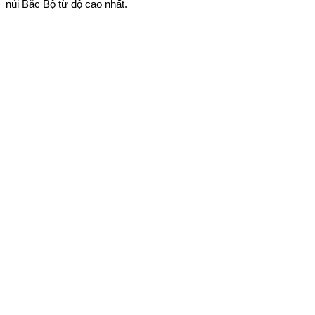
núi Bắc Bộ từ độ cao nhất.