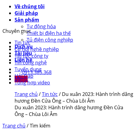
Về chúng tôi
Giải pháp
Sản phẩm
Tự động hóa
Chuyên mục
Thiết bị điện hạ thế
Tủ điện công nghiệp
Tin tức
Dịch vụ
Cơ hội nghề nghiệp
Tài liệu
Tin tức công ty
Liên hệ
Tin công nghệ
Tuyển dụng
0913.385.368
Hỏi-Đáp
Menu
Tổng hợp video
Trang chủ
/
Tin tức
/
Du xuân 2023: Hành trình dâng
hương Đền Cửa Ông – Chùa Lôi Âm
Du xuân 2023: Hành trình dâng hương Đền Cửa
Ông – Chùa Lôi Âm
Trang chủ
/ Tìm kiếm