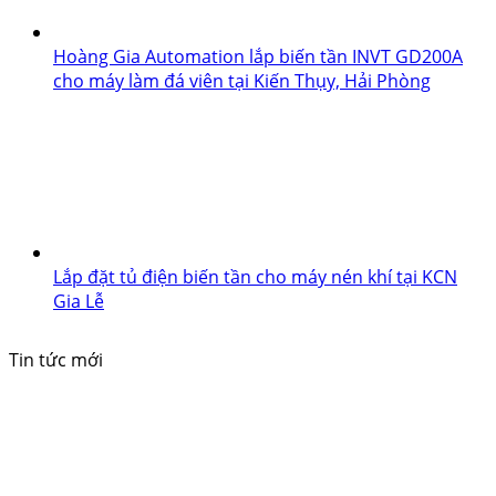
Hoàng Gia Automation lắp biến tần INVT GD200A
cho máy làm đá viên tại Kiến Thụy, Hải Phòng
Lắp đặt tủ điện biến tần cho máy nén khí tại KCN
Gia Lễ
Tin tức mới