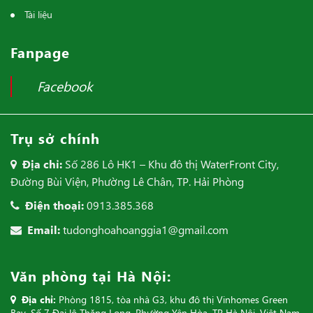
Tài liệu
Fanpage
Facebook
Trụ sở chính
Địa chỉ:
Số 286 Lô HK1 – Khu đô thị WaterFront City,
Đường Bùi Viện, Phường Lê Chân, TP. Hải Phòng
Điện thoại:
0913.385.368
Email:
tudonghoahoanggia1@gmail.com
Văn phòng tại Hà Nội:
Địa chỉ:
Phòng 1815, tòa nhà G3, khu đô thị Vinhomes Green
Bay, Số 7 Đại lộ Thăng Long, Phường Yên Hòa, TP Hà Nội, Việt Nam