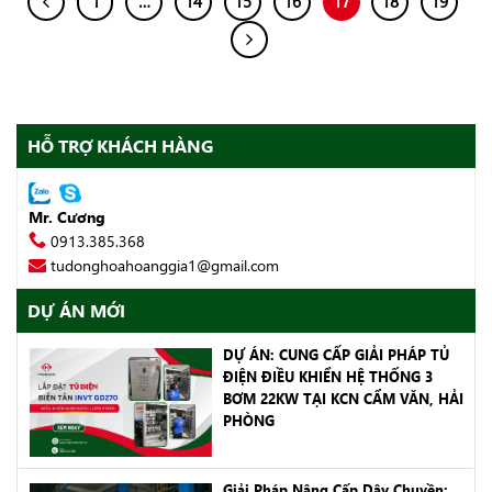
1
…
14
15
16
17
18
19
HỖ TRỢ KHÁCH HÀNG
Mr. Cương
0913.385.368
tudonghoahoanggia1@gmail.com
DỰ ÁN MỚI
DỰ ÁN: CUNG CẤP GIẢI PHÁP TỦ
ĐIỆN ĐIỀU KHIỂN HỆ THỐNG 3
BƠM 22KW TẠI KCN CẨM VĂN, HẢI
PHÒNG
Giải Pháp Nâng Cấp Dây Chuyền: