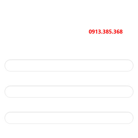
Liên hệ với chuyên gia
Quý khách cần tư vấn và tìm hiểu các giải pháp của Hoàng
0913.385.368
Gia Automation, hãy liên hệ
hotline:
để
gặp các chuyên gia ngay hôm nay.
Họ và tên:
Số điện thoại:
Email:
Tỉnh thành phố: