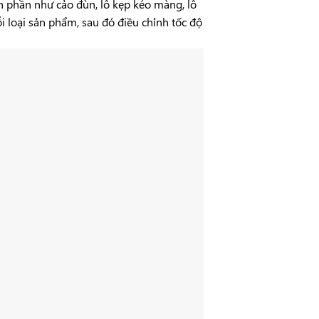
h phần như cảo đùn, lô kẹp kéo màng, lô
 loại sản phẩm, sau đó điều chỉnh tốc độ