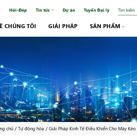
Hỏi-Đáp
Tin tức
Dự án
Tuyển Đại lý
Ề CHÚNG TÔI
GIẢI PHÁP
SẢN PHẨM
/
/
ang chủ
Tự động hóa
Giải Pháp Kinh Tế Điều Khiển Cho Máy Kéo 