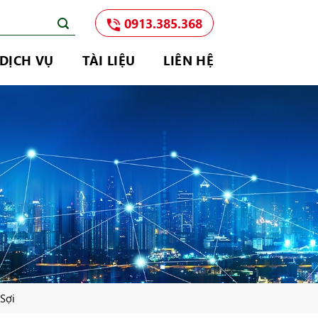
0913.385.368
DỊCH VỤ
TÀI LIỆU
LIÊN HỆ
Sợi