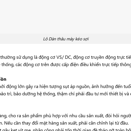
Lô Dàn thâu mày kéo sợi
 thường sử dụng là động cơ VS/ DC, động cơ truyền động trực tiế
hống, các động cơ trên được cấp điện điều khiển trực tiếp thông 
uồn
hởi động lớn gây ra hiện tượng sụt áp nguồn, ảnh hưởng đến tuổi t
ảo trì, bảo dưỡng hệ thống, thậm chí phải đầu tư mới thiết bị và c
g, cho ra sản phẩm phù hợp với nhu cầu sản xuất, đòi hỏi ngườ
. Nếu cần thay đổi mặt hàng sản xuất, phải cân chỉnh lại từ đầu.
t gây kẹt vít me, nhân công phải tốn thời gian đề tháo gỡ toàn bộ