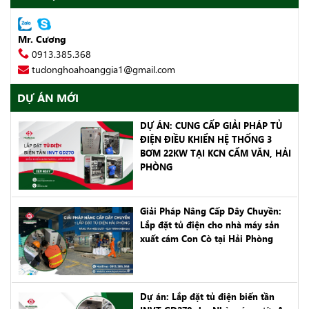
Mr. Cương
0913.385.368
tudonghoahoanggia1@gmail.com
DỰ ÁN MỚI
DỰ ÁN: CUNG CẤP GIẢI PHÁP TỦ
ĐIỆN ĐIỀU KHIỂN HỆ THỐNG 3
BƠM 22KW TẠI KCN CẨM VĂN, HẢI
PHÒNG
Giải Pháp Nâng Cấp Dây Chuyền:
Lắp đặt tủ điện cho nhà máy sản
xuất cám Con Cò tại Hải Phòng
Dự án: Lắp đặt tủ điện biến tần