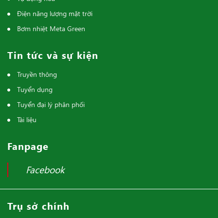
Tin tức và sự kiện
Truyền thông
Tuyển dụng
Tuyển đại lý phân phối
Tài liệu
Fanpage
Facebook
Trụ sở chính
Địa chỉ:
Số 286 Lô HK1 – Khu đô thị WaterFront City,
Đường Bùi Viện, Phường Lê Chân, TP. Hải Phòng
Điện thoại:
0913.385.368
Email:
tudonghoahoanggia1@gmail.com