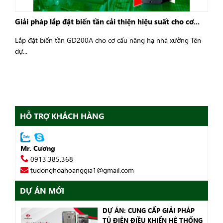
Giải pháp lắp đặt biến tần cải thiện hiệu suất cho cơ...
Lắp đặt biến tần GD200A cho cơ cấu nâng hạ nhà xưởng Tên
dự...
HỖ TRỢ KHÁCH HÀNG
Mr. Cương
0913.385.368
tudonghoahoanggia1@gmail.com
DỰ ÁN MỚI
DỰ ÁN: CUNG CẤP GIẢI PHÁP
TỦ ĐIỆN ĐIỀU KHIỂN HỆ THỐNG