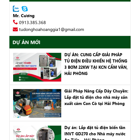
Mr. Cương
0913.385.368
tudonghoahoanggia1@gmail.com
DỰ ÁN MỚI
DỰ ÁN: CUNG CẤP GIẢI PHÁP
TỦ ĐIỆN ĐIỀU KHIỂN HỆ THỐNG
3 BƠM 22KW TẠI KCN CẨM VĂN,
HẢI PHÒNG
Giải Pháp Nâng Cấp Dây Chuyền:
Lắp đặt tủ điện cho nhà máy sản
xuất cám Con Cò tại Hải Phòng
Dự án: Lắp đặt tủ điện biến tần
INVT GD270 cho Nhà máy nước
An Tiến – Hải Phòng