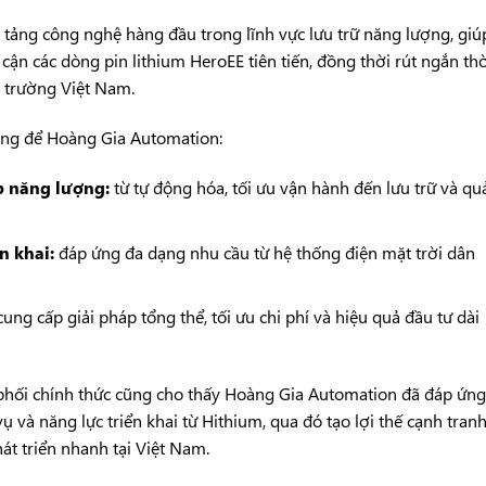
 tảng công nghệ hàng đầu trong lĩnh vực lưu trữ năng lượng, giú
n các dòng pin lithium HeroEE tiên tiến, đồng thời rút ngắn thờ
ị trường Việt Nam.
ảng để Hoàng Gia Automation:
p năng lượng:
từ tự động hóa, tối ưu vận hành đến lưu trữ và qu
n khai:
đáp ứng đa dạng nhu cầu từ hệ thống điện mặt trời dân
ung cấp giải pháp tổng thể, tối ưu chi phí và hiệu quả đầu tư dài
n phối chính thức cũng cho thấy Hoàng Gia Automation đã đáp ứng
vụ và năng lực triển khai từ
Hithium
, qua đó tạo lợi thế cạnh tran
át triển nhanh tại Việt Nam.