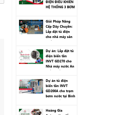
ĐIỆN ĐIỀU KHIỂN
HỆ THỐNG 3 BƠM
22KW TẠI KCN
CẨM VĂN, HẢI
Giải Pháp Nâng
PHÒNG
Cấp Dây Chuyền:
Lắp đặt tủ điện
cho nhà máy sản
xuất cám Con Cò
tại Hải Phòng
Dự án: Lắp đặt tủ
điện biến tần
INVT GD270 cho
Nhà máy nước An
Tiến – Hải Phòng
Dự án tủ điện
biến tần INVT
GD200A cho trạm
bơm nước tại Bình
Liêu, Quảng Ninh
Hoàng Gia