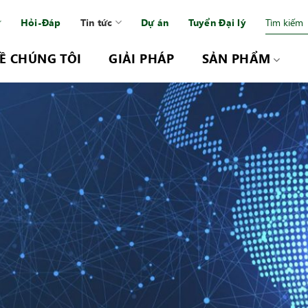
Hỏi-Đáp
Tin tức
Dự án
Tuyển Đại lý
Ề CHÚNG TÔI
GIẢI PHÁP
SẢN PHẨM