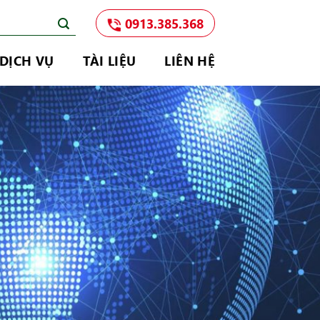
0913.385.368
DỊCH VỤ
TÀI LIỆU
LIÊN HỆ