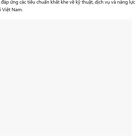
áp ứng các tiêu chuẩn khắt khe về kỹ thuật, dịch vụ và năng lực
ại Việt Nam.