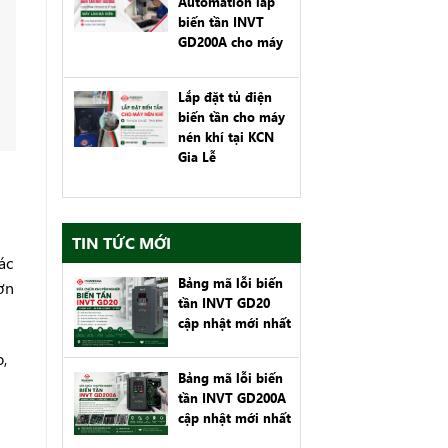
Automation lắp
biến tần INVT
GD200A cho máy
làm đá viên tại
Kiến Thụy, Hải
Lắp đặt tủ điện
Phòng
biến tần cho máy
nén khí tại KCN
Gia Lễ
TIN TỨC MỚI
ác
Bảng mã lỗi biến
ơn
tần INVT GD20
cập nhật mới nhất
,
Bảng mã lỗi biến
tần INVT GD200A
cập nhật mới nhất