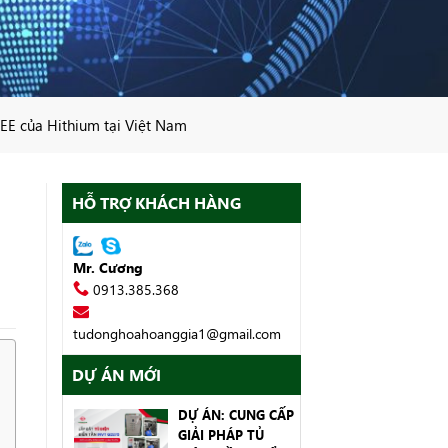
EE của Hithium tại Việt Nam
HỖ TRỢ KHÁCH HÀNG
Mr. Cương
0913.385.368
tudonghoahoanggia1@gmail.com
DỰ ÁN MỚI
DỰ ÁN: CUNG CẤP
GIẢI PHÁP TỦ