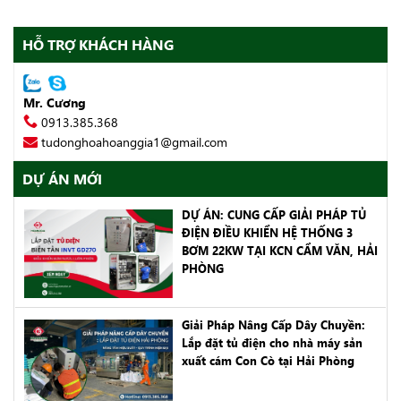
HỖ TRỢ KHÁCH HÀNG
Mr. Cương
0913.385.368
tudonghoahoanggia1@gmail.com
DỰ ÁN MỚI
DỰ ÁN: CUNG CẤP GIẢI PHÁP TỦ
ĐIỆN ĐIỀU KHIỂN HỆ THỐNG 3
BƠM 22KW TẠI KCN CẨM VĂN, HẢI
PHÒNG
Giải Pháp Nâng Cấp Dây Chuyền:
Lắp đặt tủ điện cho nhà máy sản
xuất cám Con Cò tại Hải Phòng