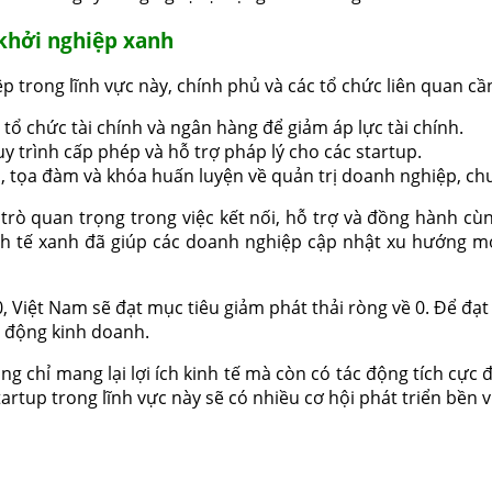
 khởi nghiệp xanh
ệp trong lĩnh vực này, chính phủ và các tổ chức liên quan 
 tổ chức tài chính và ngân hàng để giảm áp lực tài chính.
y trình cấp phép và hỗ trợ pháp lý cho các startup.
o, tọa đàm và khóa huấn luyện về quản trị doanh nghiệp, ch
rò quan trọng trong việc kết nối, hỗ trợ và đồng hành cù
inh tế xanh đã giúp các doanh nghiệp cập nhật xu hướng mớ
, Việt Nam sẽ đạt mục tiêu giảm phát thải ròng về 0. Để đạ
 động kinh doanh.
g chỉ mang lại lợi ích kinh tế mà còn có tác động tích cực đ
artup trong lĩnh vực này sẽ có nhiều cơ hội phát triển bền v