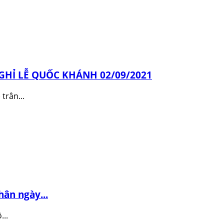
HỈ LỄ QUỐC KHÁNH 02/09/2021
rân...
hân ngày...
...