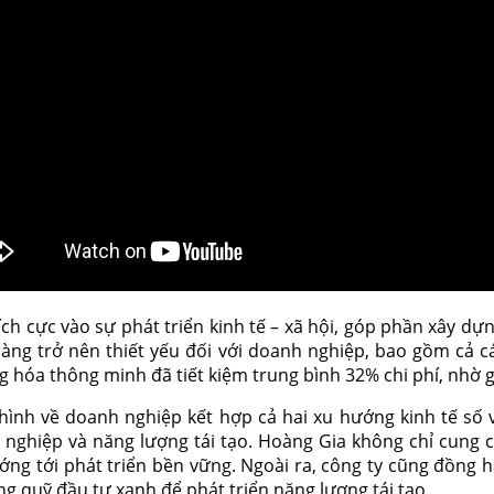
ch cực vào sự phát triển kinh tế – xã hội, góp phần xây d
àng trở nên thiết yếu đối với doanh nghiệp, bao gồm cả cá
g hóa thông minh đã tiết kiệm trung bình 32% chi phí, nhờ g
nh về doanh nghiệp kết hợp cả hai xu hướng kinh tế số và
 nghiệp và năng lượng tái tạo. Hoàng Gia không chỉ cung c
ớng tới phát triển bền vững. Ngoài ra, công ty cũng đồng 
g quỹ đầu tư xanh để phát triển năng lượng tái tạo.