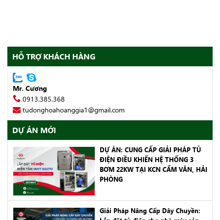
HỖ TRỢ KHÁCH HÀNG
Mr. Cương
0913.385.368
tudonghoahoanggia1@gmail.com
DỰ ÁN MỚI
DỰ ÁN: CUNG CẤP GIẢI PHÁP TỦ
ĐIỆN ĐIỀU KHIỂN HỆ THỐNG 3
BƠM 22KW TẠI KCN CẨM VĂN, HẢI
PHÒNG
Giải Pháp Nâng Cấp Dây Chuyền: