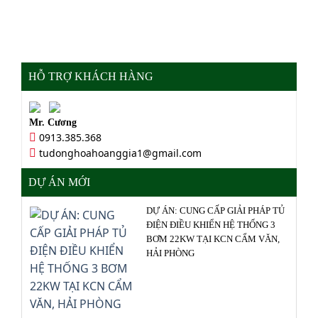
HỖ TRỢ KHÁCH HÀNG
Mr. Cương
0913.385.368
tudonghoahoanggia1@gmail.com
DỰ ÁN MỚI
DỰ ÁN: CUNG CẤP GIẢI PHÁP TỦ
ĐIỆN ĐIỀU KHIỂN HỆ THỐNG 3
BƠM 22KW TẠI KCN CẨM VĂN,
HẢI PHÒNG