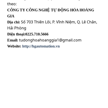
theo:
CÔNG TY CÔNG NGHỆ TỰ ĐỘNG HÓA HOÀNG
GIA
Số 703 Thiên Lôi, P. Vĩnh Niệm, Q. Lê Chân,
Địa chỉ:
Hải Phòng
Điện thoại:0225.710.5666
tudonghoahoanggia1@gmail.com
Email:
Website:
http://hgautomation.vn
HỖ TRỢ TƯ VẤN DỊCH VỤ
Nếu Quý khách có yêu cầu tư vấn giải pháp vui
lòng liên hệ 0913.385.368 để được hỗ trợ
nhanh nhất hoặc chia sẻ thông tin của Quý
khách và doanh nghiệp với chúng tôi .